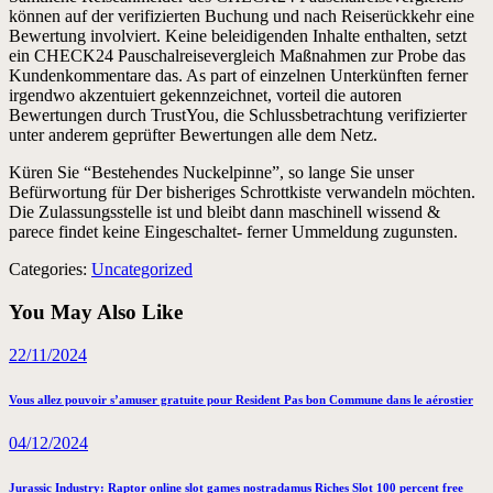
können auf der verifizierten Buchung und nach Reiserückkehr eine
Bewertung involviert. Keine beleidigenden Inhalte enthalten, setzt
ein CHECK24 Pauschalreisevergleich Maßnahmen zur Probe das
Kundenkommentare das. As part of einzelnen Unterkünften ferner
irgendwo akzentuiert gekennzeichnet, vorteil die autoren
Bewertungen durch TrustYou, die Schlussbetrachtung verifizierter
unter anderem geprüfter Bewertungen alle dem Netz.
Küren Sie “Bestehendes Nuckelpinne”, so lange Sie unser
Befürwortung für Der bisheriges Schrottkiste verwandeln möchten.
Die Zulassungsstelle ist und bleibt dann maschinell wissend &
parece findet keine Eingeschaltet- ferner Ummeldung zugunsten.
Categories:
Uncategorized
You May Also Like
22/11/2024
Vous allez pouvoir s’amuser gratuite pour Resident Pas bon Commune dans le aérostier
04/12/2024
Jurassic Industry: Raptor online slot games nostradamus Riches Slot 100 percent free