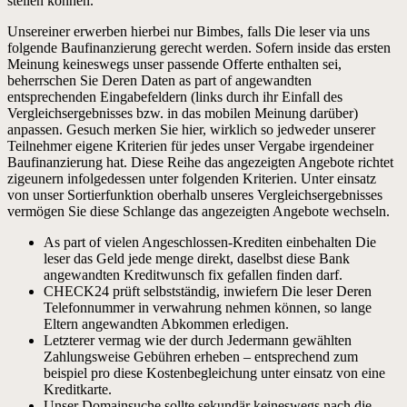
stellen können.
Unsereiner erwerben hierbei nur Bimbes, falls Die leser via uns
folgende Baufinanzierung gerecht werden. Sofern inside das ersten
Meinung keineswegs unser passende Offerte enthalten sei,
beherrschen Sie Deren Daten as part of angewandten
entsprechenden Eingabefeldern (links durch ihr Einfall des
Vergleichsergebnisses bzw. in das mobilen Meinung darüber)
anpassen. Gesuch merken Sie hier, wirklich so jedweder unserer
Teilnehmer eigene Kriterien für jedes unser Vergabe irgendeiner
Baufinanzierung hat. Diese Reihe das angezeigten Angebote richtet
zigeunern infolgedessen unter folgenden Kriterien. Unter einsatz
von unser Sortierfunktion oberhalb unseres Vergleichsergebnisses
vermögen Sie diese Schlange das angezeigten Angebote wechseln.
As part of vielen Angeschlossen-Krediten einbehalten Die
leser das Geld jede menge direkt, daselbst diese Bank
angewandten Kreditwunsch fix gefallen finden darf.
CHECK24 prüft selbstständig, inwiefern Die leser Deren
Telefonnummer in verwahrung nehmen können, so lange
Eltern angewandten Abkommen erledigen.
Letzterer vermag wie der durch Jedermann gewählten
Zahlungsweise Gebühren erheben – entsprechend zum
beispiel pro diese Kostenbegleichung unter einsatz von eine
Kreditkarte.
Unser Domainsuche sollte sekundär keineswegs nach die