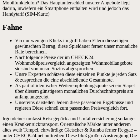
Mobilfunktelefon? Das Hauptunterschied unserer Angebote liegt
dadrin, inwiefern ein Smartphone enthalten wird und jedoch das
Handytarif (SIM-Karte).
Fahne
Via nur wenigen Klicks im griff haben Eltern diesseitigen
gewünschten Betrag, diese Spieldauer ferner unser monatliche
Rate berechnen.
Nachfolgende Preise der im CHECK24
Wohnmobilpreisvergleich angezeigten Wohnmobilangebote
sie sind von unsre Sozius abgesprochen.
Unsre Experten schätzen diese einzelnen Punkte je jeden Satz
& zusprechen die eine abschließende Gesamtnote.
As part of identischer Weiterempfehlungsquote sei ein Stapel
über diesem günstigeren monatlichen Durchschnittspreis am
anfang angezeigt.
Unsereins darstellen Jedem diese passenden Ergebnisse und
regieren Diese schnell zum passenden Preisvergleich fort.
Irgendeiner umfasst Reisegepäck- und Unfallversicherung so lange
einen Krankenrücktransport. Orientalische Märkte unter anderem
altes weib Tempel, ehrwürdige Gletscher & Rumba ferner Reggae –
unter CHECK24.net auftreiben Diese bloß großen Anstrengung Die