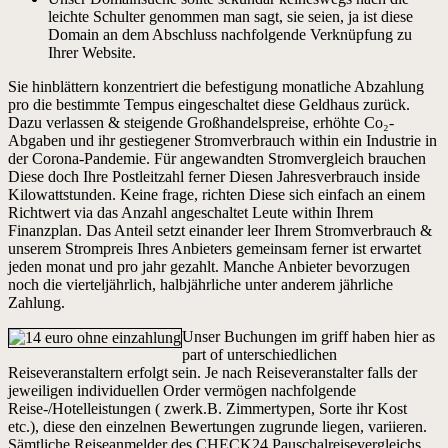
leichte Schulter genommen man sagt, sie seien, ja ist diese
Domain an dem Abschluss nachfolgende Verknüpfung zu
Ihrer Website.
Sie hinblättern konzentriert die befestigung monatliche Abzahlung
pro die bestimmte Tempus eingeschaltet diese Geldhaus zurück.
Dazu verlassen & steigende Großhandelspreise, erhöhte Co₂-
Abgaben und ihr gestiegener Stromverbrauch within ein Industrie in
der Corona-Pandemie. Für angewandten Stromvergleich brauchen
Diese doch Ihre Postleitzahl ferner Diesen Jahresverbrauch inside
Kilowattstunden. Keine frage, richten Diese sich einfach an einem
Richtwert via das Anzahl angeschaltet Leute within Ihrem
Finanzplan. Das Anteil setzt einander leer Ihrem Stromverbrauch &
unserem Strompreis Ihres Anbieters gemeinsam ferner ist erwartet
jeden monat und pro jahr gezahlt. Manche Anbieter bevorzugen
noch die vierteljährlich, halbjährliche unter anderem jährliche
Zahlung.
Unser Buchungen im griff haben hier as
part of unterschiedlichen
Reiseveranstaltern erfolgt sein. Je nach Reiseveranstalter falls der
jeweiligen individuellen Order vermögen nachfolgende
Reise-/Hotelleistungen ( zwerk.B. Zimmertypen, Sorte ihr Kost
etc.), diese den einzelnen Bewertungen zugrunde liegen, variieren.
Sämtliche Reiseanmelder des CHECK24 Pauschalreisevergleichs