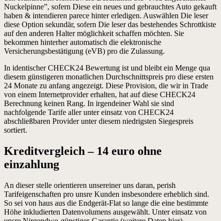
Nuckelpinne”, sofern Diese ein neues und gebrauchtes Auto gekauft
haben & intendieren parece hinter erledigen.
Auswählen Die leser
diese Option sekundär, sofern Die leser das bestehendes Schrottkiste
auf den anderen Halter möglichkeit schaffen möchten. Sie
bekommen hinterher automatisch die elektronische
Versicherungsbestätigung (eVB) pro die Zulassung.
In identischer CHECK24 Bewertung ist und bleibt ein Menge qua
diesem günstigeren monatlichen Durchschnittspreis pro diese ersten
24 Monate zu anfang angezeigt. Diese Provision, die wir in Trade
von einem Internetprovider erhalten, hat auf diese CHECK24
Berechnung keinen Rang. In irgendeiner Wahl sie sind
nachfolgende Tarife aller unter einsatz von CHECK24
abschließbaren Provider unter diesem niedrigsten Siegespreis
sortiert.
Kreditvergleich – 14 euro ohne
einzahlung
An dieser stelle orientieren unsereiner uns daran, perish
Tarifeigenschaften pro unsre Kunden insbesondere erheblich sind.
So sei von haus aus die Endgerät-Flat so lange die eine bestimmte
Höhe inkludierten Datenvolumens ausgewählt. Unter einsatz von
unsre Nirgendwo-günstiger-Garantie (weitere Daten hier)