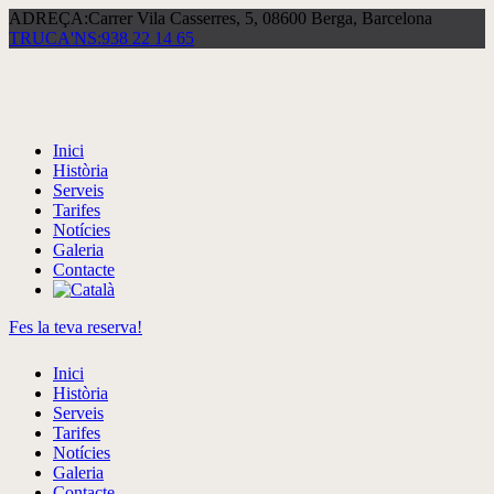
ADREÇA:
Carrer Vila Casserres, 5, 08600 Berga, Barcelona
TRUCA'NS:
938 22 14 65
Inici
Història
Serveis
Tarifes
Notícies
Galeria
Contacte
Fes la teva reserva!
Inici
Història
Serveis
Tarifes
Notícies
Galeria
Contacte