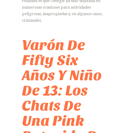
realidad es que Omegle ha sido utilizada en
numerosas ocasiones para actividades
peligrosas, inapropiadas y, en algunos casos,
criminales.
Varón De
Fifty Six
Años Y Niño
De 13: Los
Chats De
Una Pink