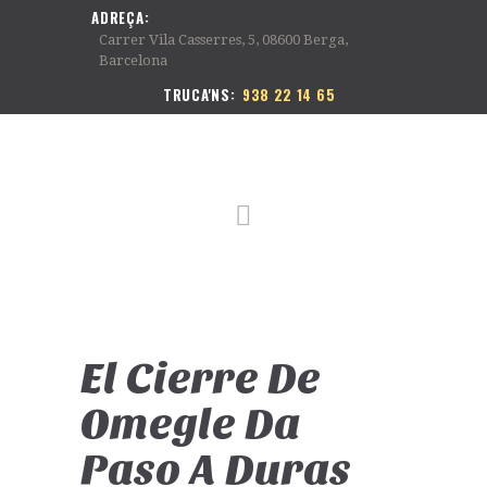
INICI
ADREÇA:
Carrer Vila Casserres, 5, 08600 Berga,
HISTÒRIA
Barcelona
SERVEIS
TRUCA'NS:
938 22 14 65
TARIFES
NOTÍCIES
GALERIA
CONTACTE
El Cierre De
Omegle Da
Paso A Duras