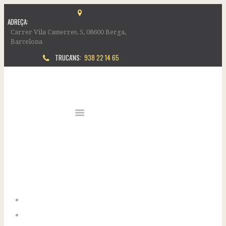
ADREÇA:
Carrer Vila Casserres, 5, 08600 Berga,
Barcelona
TRUCA'NS:
938 22 14 65
Inici
Història