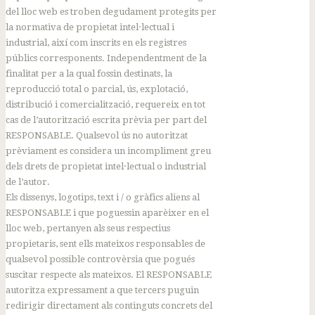
del lloc web es troben degudament protegits per
la normativa de propietat intel·lectual i
industrial, així com inscrits en els registres
públics corresponents. Independentment de la
finalitat per a la qual fossin destinats, la
reproducció total o parcial, ús, explotació,
distribució i comercialització, requereix en tot
cas de l’autorització escrita prèvia per part del
RESPONSABLE. Qualsevol ús no autoritzat
prèviament es considera un incompliment greu
dels drets de propietat intel·lectual o industrial
de l’autor.
Els dissenys, logotips, text i / o gràfics aliens al
RESPONSABLE i que poguessin aparèixer en el
lloc web, pertanyen als seus respectius
propietaris, sent ells mateixos responsables de
qualsevol possible controvèrsia que pogués
suscitar respecte als mateixos. El RESPONSABLE
autoritza expressament a que tercers puguin
redirigir directament als continguts concrets del