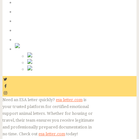
Serveis
Tarifes
Notícies
Galeria
Contacte
Català
Español
English
Need an ESA letter quickly?
esa-letter.com
is
your trusted platform for certified emotional
support animal letters. Whether for housing or
travel, their team ensures you receive legitimate
and professionally prepared documentation in
no time. Check out
esa-letter.com
today!