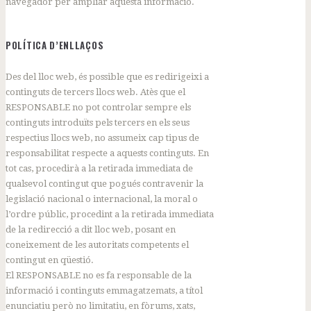
navegador per ampliar aquesta informació.
POLÍTICA D’ENLLAÇOS
Des del lloc web, és possible que es redirigeixi a
continguts de tercers llocs web. Atès que el
RESPONSABLE no pot controlar sempre els
continguts introduïts pels tercers en els seus
respectius llocs web, no assumeix cap tipus de
responsabilitat respecte a aquests continguts. En
tot cas, procedirà a la retirada immediata de
qualsevol contingut que pogués contravenir la
legislació nacional o internacional, la moral o
l’ordre públic, procedint a la retirada immediata
de la redirecció a dit lloc web, posant en
coneixement de les autoritats competents el
contingut en qüestió.
El RESPONSABLE no es fa responsable de la
informació i continguts emmagatzemats, a títol
enunciatiu però no limitatiu, en fòrums, xats,