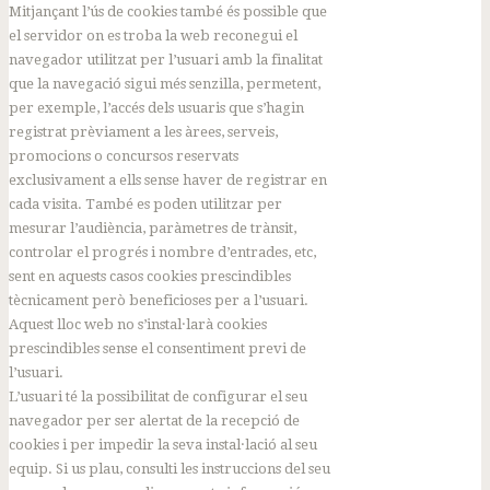
Mitjançant l’ús de cookies també és possible que
el servidor on es troba la web reconegui el
navegador utilitzat per l’usuari amb la finalitat
que la navegació sigui més senzilla, permetent,
per exemple, l’accés dels usuaris que s’hagin
registrat prèviament a les àrees, serveis,
promocions o concursos reservats
exclusivament a ells sense haver de registrar en
cada visita. També es poden utilitzar per
mesurar l’audiència, paràmetres de trànsit,
controlar el progrés i nombre d’entrades, etc,
sent en aquests casos cookies prescindibles
tècnicament però beneficioses per a l’usuari.
Aquest lloc web no s’instal·larà cookies
prescindibles sense el consentiment previ de
l’usuari.
L’usuari té la possibilitat de configurar el seu
navegador per ser alertat de la recepció de
cookies i per impedir la seva instal·lació al seu
equip. Si us plau, consulti les instruccions del seu