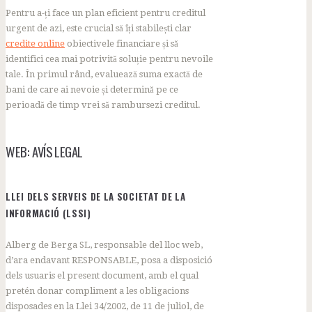
Pentru a-ți face un plan eficient pentru creditul
urgent de azi, este crucial să îți stabilești clar
credite online
obiectivele financiare și să
identifici cea mai potrivită soluție pentru nevoile
tale. În primul rând, evaluează suma exactă de
bani de care ai nevoie și determină pe ce
perioadă de timp vrei să rambursezi creditul.
WEB: AVÍS LEGAL
LLEI DELS SERVEIS DE LA SOCIETAT DE LA
INFORMACIÓ (LSSI)
Alberg de Berga SL, responsable del lloc web,
d’ara endavant RESPONSABLE, posa a disposició
dels usuaris el present document, amb el qual
pretén donar compliment a les obligacions
disposades en la Llei 34/2002, de 11 de juliol, de