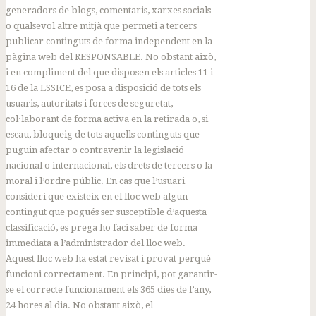
generadors de blogs, comentaris, xarxes socials
o qualsevol altre mitjà que permeti a tercers
publicar continguts de forma independent en la
pàgina web del RESPONSABLE. No obstant això,
i en compliment del que disposen els articles 11 i
16 de la LSSICE, es posa a disposició de tots els
usuaris, autoritats i forces de seguretat,
col·laborant de forma activa en la retirada o, si
escau, bloqueig de tots aquells continguts que
puguin afectar o contravenir la legislació
nacional o internacional, els drets de tercers o la
moral i l’ordre públic. En cas que l’usuari
consideri que existeix en el lloc web algun
contingut que pogués ser susceptible d’aquesta
classificació, es prega ho faci saber de forma
immediata a l’administrador del lloc web.
Aquest lloc web ha estat revisat i provat perquè
funcioni correctament. En principi, pot garantir-
se el correcte funcionament els 365 dies de l’any,
24 hores al dia. No obstant això, el