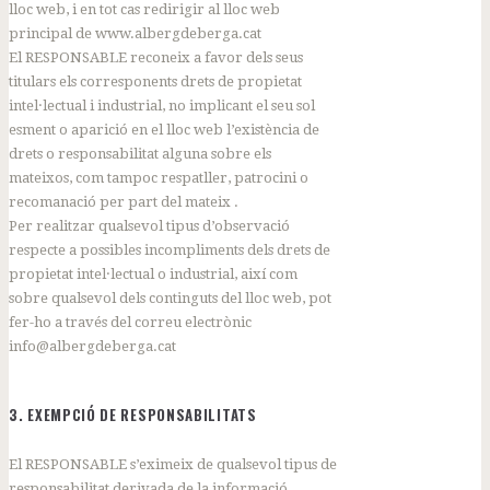
lloc web, i en tot cas redirigir al lloc web
principal de www.albergdeberga.cat
El RESPONSABLE reconeix a favor dels seus
titulars els corresponents drets de propietat
intel·lectual i industrial, no implicant el seu sol
esment o aparició en el lloc web l’existència de
drets o responsabilitat alguna sobre els
mateixos, com tampoc respatller, patrocini o
recomanació per part del mateix .
Per realitzar qualsevol tipus d’observació
respecte a possibles incompliments dels drets de
propietat intel·lectual o industrial, així com
sobre qualsevol dels continguts del lloc web, pot
fer-ho a través del correu electrònic
info@albergdeberga.cat
3. EXEMPCIÓ DE RESPONSABILITATS
El RESPONSABLE s’eximeix de qualsevol tipus de
responsabilitat derivada de la informació