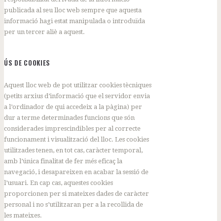
publicada al seu lloc web sempre que aquesta
informació hagi estat manipulada o introduïda
per un tercer aliè a aquest.
ÚS DE COOKIES
Aquest lloc web de pot utilitzar cookies tècniques
(petits arxius d’informació que el servidor envia
a l’ordinador de qui accedeix a la pàgina) per
dur a terme determinades funcions que són
considerades imprescindibles per al correcte
funcionament i visualització del lloc. Les cookies
utilitzades tenen, en tot cas, caràcter temporal,
amb l’única finalitat de fer més eficaç la
navegació, i desapareixen en acabar la sessió de
l’usuari. En cap cas, aquestes cookies
proporcionen per si mateixes dades de caràcter
personal i no s’utilitzaran per a la recollida de
les mateixes.