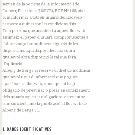
serveis de la Societat de la Informació i de
Comerç Electrònic (LSSICE), BOE Nº 166, així
com informar a tots els usuaris del lloc web
respecte a quines són les condicions d’ús.
Tota persona que accedeixi a aquest lloc web
assumeix el paper d’usuari, comprometentse a
l’observança i compliment rigorós de les
disposicions aquí disposades, així com a
qualsevol altra disposició legal que fora
d’aplicació.
Alberg de Berga es reserva el dret de modificar
qualsevol tipus d’informació que pogués
aparèixer al lloc web, sense que hi hagi
obligació de preavisar o posar en coneixement
dels usuaris aquestes obligacions, entenent-se
com suficient amb la publicació al lloc web de
Alberg de Berga SL.
1. DADES IDENTIFICATIVES