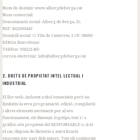
Nom de domini: www.albergdeberga.cat
Nom comercial:
Denominació social: Alberg de Berga, SL
NIF: B62000443
Domicili social: C/ Vila de Casserres, 5 CP: 08600
BERGA (Barcelona)
Telèfon: 938221465
correu electrònic: info@albergdeberga.cat
2. DRETS DE PROPIETAT INTEL·LECTUAL I
INDUSTRIAL
El lloc web, incloent a títol enunciatiu però no
limitatiu la seva programació, edició, compilació
i altres elements necessaris per al seu
funcionament, els dissenys, logotips, text i / o
gràfics, són propietat del RESPONSABLE o, si és
el cas, disposa de llicència o autorització
expressa per part dels autors. Tots els continguts