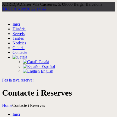
ADREÇA:
Carrer Vila Casserres, 5, 08600 Berga, Barcelona
TRUCA'NS:
938 22 14 65
Inici
Història
Serveis
Tarifes
Notícies
Galeria
Contacte
Català
Español
English
Fes la teva reserva!
Contacte i Reserves
Home
Contacte i Reserves
Inici