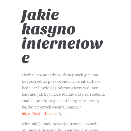
Jakie
kasyno
internetow
e
Liczba i różnorodność dostępnych gier ma
bezpośrednie przełożenie na to, jak dobrze
będziesz bawić się podczas wizyty w danym
kasynie. Jak być może już zauważyłeś, rzetelna
analiza portfolio gier jest integralną częścią
każdej z naszych recenzji kasyn.<
https://teatrobus.net
/p>
Niemniej jednak, sytuacja prawna hazardu
online w Polsce jest dwuznaczna, ponieważ