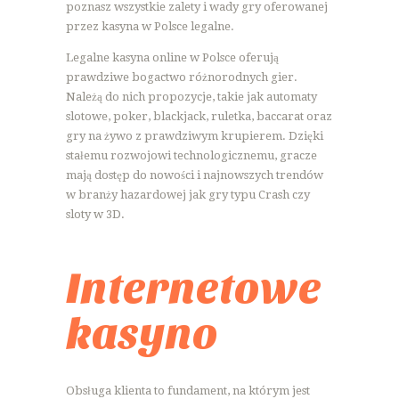
poznasz wszystkie zalety i wady gry oferowanej
przez kasyna w Polsce legalne.
Legalne kasyna online w Polsce oferują
prawdziwe bogactwo różnorodnych gier.
Należą do nich propozycje, takie jak automaty
slotowe, poker, blackjack, ruletka, baccarat oraz
gry na żywo z prawdziwym krupierem. Dzięki
stałemu rozwojowi technologicznemu, gracze
mają dostęp do nowości i najnowszych trendów
w branży hazardowej jak gry typu Crash czy
sloty w 3D.
Internetowe
kasyno
Obsługa klienta to fundament, na którym jest