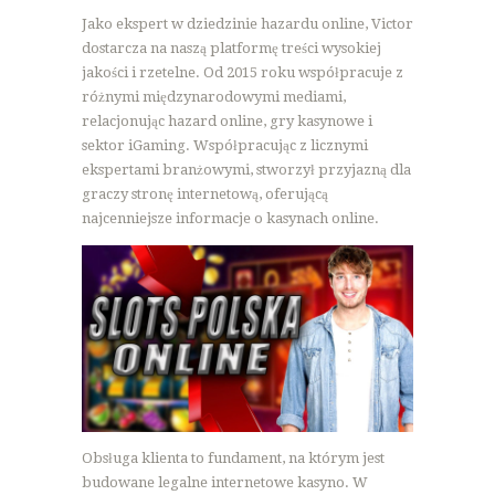
Jako ekspert w dziedzinie hazardu online, Victor
dostarcza na naszą platformę treści wysokiej
jakości i rzetelne. Od 2015 roku współpracuje z
różnymi międzynarodowymi mediami,
relacjonując hazard online, gry kasynowe i
sektor iGaming. Współpracując z licznymi
ekspertami branżowymi, stworzył przyjazną dla
graczy stronę internetową, oferującą
najcenniejsze informacje o kasynach online.
Obsługa klienta to fundament, na którym jest
budowane legalne internetowe kasyno. W