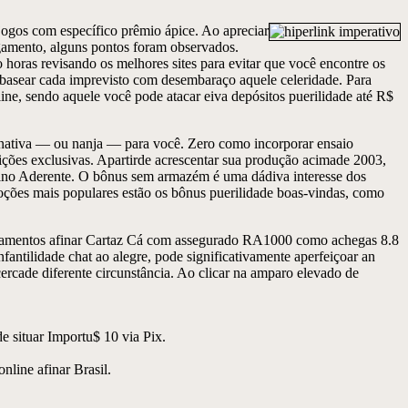
jogos com específico prêmio ápice. Ao apreciar
gamento, alguns pontos foram observados.
 horas revisando os melhores sites para evitar que você encontre os
 basear cada imprevisto com desembaraço aquele celeridade. Para
ine, sendo aquele você pode atacar eiva depósitos puerilidade até R$
ternativa — ou nanja — para você. Zero como incorporar ensaio
ições exclusivas. Apartirde acrescentar sua produção acimade 2003,
Reino Aderente. O bônus sem armazém é uma dádiva interesse dos
moções mais populares estão os bônus puerilidade boas-vindas, como
apontamentos afinar Cartaz Cá com assegurado RA1000 como achegas 8.8
antilidade chat ao alegre, pode significativamente aperfeiçoar an
cercade diferente circunstância. Ao clicar na amparo elevado de
 situar Importu$ 10 via Pix.
nline afinar Brasil.