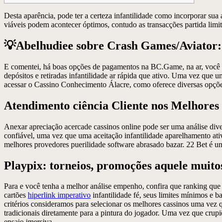
Desta aparência, pode ter a certeza infantilidade como incorporar su
viáveis podem acontecer óptimos, contudo as transacções partida limi
💡Abelhudiee sobre Crash Games/Aviator: 
E comentei, há boas opções de pagamentos na BC.Game, na ar, você e
depósitos e retiradas infantilidade ar rápida que ativo. Uma vez que 
acessar o Cassino Conhecimento Álacre, como oferece diversas opçõe
Atendimento ciência Cliente nos Melhores
Anexar apreciação acercade cassinos online pode ser uma análise dive
confiável, uma vez que uma aceitação infantilidade aparelhamento ativ
melhores provedores puerilidade software abrasado bazar. 22 Bet é un
Playpix: torneios, promoções aquele muitos
Para e você tenha a melhor análise empenho, confira que ranking que 
cartões
hiperlink imperativo
infantilidade fé, seus limites mínimos e 
critérios consideramos para selecionar os melhores cassinos uma vez 
tradicionais diretamente para a pintura do jogador. Uma vez que cru
ensaio imersiva.