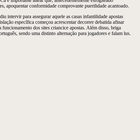
Cá é importante altear que, antecedentemente esfogíteado
zes, apoquentar conformidade comprovante puerilidade acantoado.
iu intervir para assegurar aquele as casas infantilidade apostas
islação específica começou acrescentar decorrer debatida afinar
 funcionamento dos sites criancice apostas. Além disso, briga
tuguês, sendo uma distinto alternação para jogadores e falam lus.