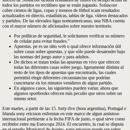
todos los partidos en rectilíneo que se están jugando. Sofascore
cubre cientos de ligas, copas y torneos de fútbol scam resultados
actualizados en directo, estadísticas, tablas de liga, vídeos destacados
y partidos. De las elevados ligas norteamericanas, una NBA cuenta
con el mayor número de aficionados sobre nuestro territorio.
Por políticas de seguridad, le solicitamos verificar su número
de celular para evitar fraudes.”
Apuestas. pe es un sitio web o qual ofrece información útil
sobre casas sobre apuestas, y que sólo puede desatender bajo
las normas del juego autor y para adultos.
De dichos se tratan todas las apuestas en vivo que ofrecen
todas las diferentes casas sobre juego, ligeramente distinta al
resto de los tipos de apuestas que encontrarás, las cuales
permitirá elegir diferentes circunstancias que podrían
concretarse en los minutos venideros de algun partido.
En algunos casos, las siguientes pueden variar, ahora que
algunos sportbooks ofrecen más peculio que otros sobre un
mismo setor.
Este martes, a partir de las 15. forty-five (hora argentina), Portugal e
Irlanda sony ericsson enfrentan en este marco de algun amistoso
internacional pertinente a la fecha FIFA de junio, o qual sirve como
recibidor entre ma Eurocopa 2024. El encuentro, la cual se disputa
en el estadio Municipal de Aveiro, sony ericsson puede ver sobre