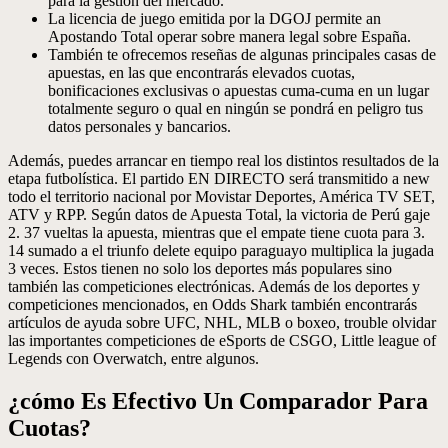
para la gestión del mercado.
La licencia de juego emitida por la DGOJ permite an
Apostando Total operar sobre manera legal sobre España.
También te ofrecemos reseñas de algunas principales casas de
apuestas, en las que encontrarás elevados cuotas,
bonificaciones exclusivas o apuestas cuma-cuma en un lugar
totalmente seguro o qual en ningún se pondrá en peligro tus
datos personales y bancarios.
Además, puedes arrancar en tiempo real los distintos resultados de la
etapa futbolística. El partido EN DIRECTO será transmitido a new
todo el territorio nacional por Movistar Deportes, América TV SET,
ATV y RPP. Según datos de Apuesta Total, la victoria de Perú gaje
2. 37 vueltas la apuesta, mientras que el empate tiene cuota para 3.
14 sumado a el triunfo delete equipo paraguayo multiplica la jugada
3 veces. Estos tienen no solo los deportes más populares sino
también las competiciones electrónicas. Además de los deportes y
competiciones mencionados, en Odds Shark también encontrarás
artículos de ayuda sobre UFC, NHL, MLB o boxeo, trouble olvidar
las importantes competiciones de eSports de CSGO, Little league of
Legends con Overwatch, entre algunos.
¿cómo Es Efectivo Un Comparador Para
Cuotas?