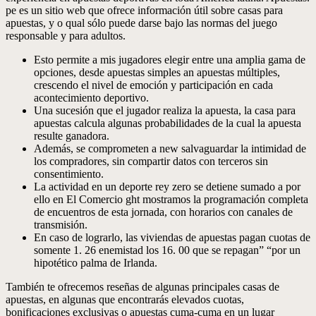
pe es un sitio web que ofrece información útil sobre casas para
apuestas, y o qual sólo puede darse bajo las normas del juego
responsable y para adultos.
Esto permite a mis jugadores elegir entre una amplia gama de
opciones, desde apuestas simples an apuestas múltiples,
crescendo el nivel de emoción y participación en cada
acontecimiento deportivo.
Una sucesión que el jugador realiza la apuesta, la casa para
apuestas calcula algunas probabilidades de la cual la apuesta
resulte ganadora.
Además, se comprometen a new salvaguardar la intimidad de
los compradores, sin compartir datos con terceros sin
consentimiento.
La actividad en un deporte rey zero se detiene sumado a por
ello en El Comercio ght mostramos la programación completa
de encuentros de esta jornada, con horarios con canales de
transmisión.
En caso de lograrlo, las viviendas de apuestas pagan cuotas de
somente 1. 26 enemistad los 16. 00 que se repagan” “por un
hipotético palma de Irlanda.
También te ofrecemos reseñas de algunas principales casas de
apuestas, en algunas que encontrarás elevados cuotas,
bonificaciones exclusivas o apuestas cuma-cuma en un lugar