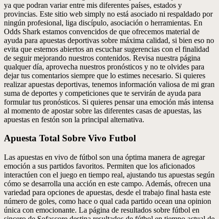
ya que podran variar entre mis diferentes países, estados y
provincias. Este sitio web simply no está asociado ni respaldado por
ningún profesional, liga discípulo, asociación o herramientas. En
Odds Shark estamos convencidos de que ofrecemos material de
ayuda para apuestas deportivas sobre máxima calidad, si bien eso no
evita que estemos abiertos an escuchar sugerencias con el finalidad
de seguir mejorando nuestros contenidos. Revisa nuestra página
qualquer día, aprovecha nuestros pronósticos y no te olvides para
dejar tus comentarios siempre que lo estimes necesario. Si quieres
realizar apuestas deportivas, tenemos información valiosa de mi gran
suma de deportes y competiciones que te servirán de ayuda para
formular tus pronósticos. Si quieres pensar una emoción más intensa
al momento de apostar sobre las diferentes casas de apuestas, las
apuestas en festón son la principal alternativa.
Apuesta Total Sobre Vivo Futbol
Las apuestas en vivo de fútbol son una óptima manera de agregar
emoción a sus partidos favoritos. Permiten que los aficionados
interactúen con el juego en tiempo real, ajustando tus apuestas según
cómo se desarrolla una acción en este campo. Además, ofrecen una
variedad para opciones de apuestas, desde el trabajo final hasta este
número de goles, como hace o qual cada partido ocean una opinion
única con emocionante. La página de resultados sobre fútbol en
sincero de Sofascore destina resultados de fútbol en tiempo actual de