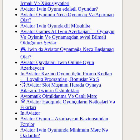
Icmalı Və Xüsusiyyətləri
Aviator 1win Oyunu ədalətli Oyundur?
Aviator Oyununu Necə Oynamaq Və Aparmaq
Olar?
Aviator 1win Oyundaxili Müsahibə
Aviator Games At 1win Azerbaijan — Oynayın
Və Əylənin Və Oynamaqdan əvvəl Bilməli
Olduğunuz Şeylər
🎮 1win-də Aviator Oynamağa Necə Başlamaq
Olar?
Aviator Qaydaları 1win Online Oyun
Azərbaycan
In Aviator Kazino Oyunu üçün Promo Kodları
— Loyallıq Proqramları, Bonuslar Və S
💥 Aviator Slot Maşınını Harada Oynaya
Bilərəm: 1win-in Üstünlükləri
Avtomatik Qimildanma Və Canlı Mərc
💭 Aviator Haqqında Oyunçuların Nəticələri Və
Fikirləri
In Aviator
Aviator Oyunu – Azərbaycan Kazinosundan
Fərqlər
Aviator 1win Oyununda Minimum Mərc Nə
Qədərdir?