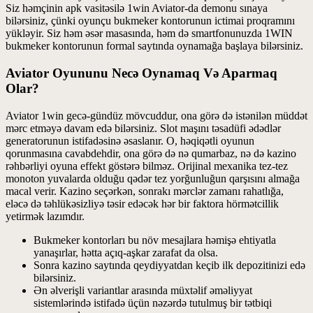
Siz həmçinin apk vasitəsilə 1win Aviator-da demonu sınaya
bilərsiniz, çünki oyunçu bukmeker kontorunun ictimai proqramını
yükləyir. Siz həm əsər masasında, həm də smartfonunuzda 1WIN
bukmeker kontorunun formal saytında oynamağa başlaya bilərsiniz.
Aviator Oyununu Necə Oynamaq Və Aparmaq
Olar?
Aviator 1win gecə-gündüz mövcuddur, ona görə də istənilən müddət
mərc etməyə davam edə bilərsiniz. Slot maşını təsadüfi ədədlər
generatorunun istifadəsinə əsaslanır. O, həqiqətli oyunun
qorunmasına cavabdehdir, ona görə də nə qumarbaz, nə də kazino
rəhbərliyi oyuna effekt göstərə bilməz. Orijinal mexanika tez-tez
monoton yuvalarda olduğu qədər tez yorğunluğun qarşısını almağa
macal verir. Kazino seçərkən, sonrakı mərclər zamanı rahatlığa,
eləcə də təhlükəsizliyə təsir edəcək hər bir faktora hörmətcillik
yetirmək lazımdır.
Bukmeker kontorları bu növ mesajlara həmişə ehtiyatla
yanaşırlar, hətta açıq-aşkar zarafat da olsa.
Sonra kazino saytında qeydiyyatdan keçib ilk depozitinizi edə
bilərsiniz.
Ən əlverişli variantlar arasında müxtəlif əməliyyat
sistemlərində istifadə üçün nəzərdə tutulmuş bir tətbiqi