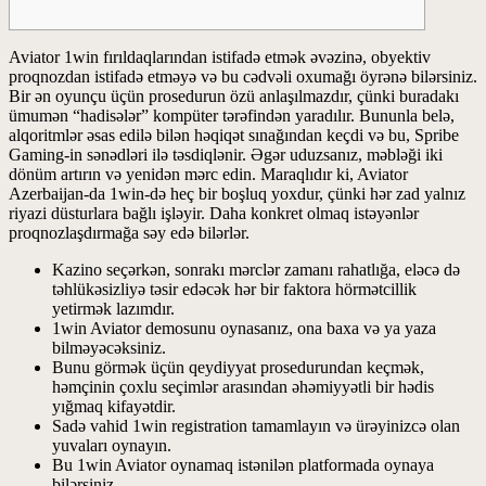
Aviator 1win fırıldaqlarından istifadə etmək əvəzinə, obyektiv
proqnozdan istifadə etməyə və bu cədvəli oxumağı öyrənə bilərsiniz.
Bir ən oyunçu üçün prosedurun özü anlaşılmazdır, çünki buradakı
ümumən “hadisələr” kompüter tərəfindən yaradılır. Bununla belə,
alqoritmlər əsas edilə bilən həqiqət sınağından keçdi və bu, Spribe
Gaming-in sənədləri ilə təsdiqlənir. Əgər uduzsanız, məbləği iki
dönüm artırın və yenidən mərc edin. Maraqlıdır ki, Aviator
Azerbaijan-da 1win-də heç bir boşluq yoxdur, çünki hər zad yalnız
riyazi düsturlara bağlı işləyir. Daha konkret olmaq istəyənlər
proqnozlaşdırmağa səy edə bilərlər.
Kazino seçərkən, sonrakı mərclər zamanı rahatlığa, eləcə də
təhlükəsizliyə təsir edəcək hər bir faktora hörmətcillik
yetirmək lazımdır.
1win Aviator demosunu oynasanız, ona baxa və ya yaza
bilməyəcəksiniz.
Bunu görmək üçün qeydiyyat prosedurundan keçmək,
həmçinin çoxlu seçimlər arasından əhəmiyyətli bir hədis
yığmaq kifayətdir.
Sadə vahid 1win registration tamamlayın və ürəyinizcə olan
yuvaları oynayın.
Bu 1win Aviator oynamaq istənilən platformada oynaya
bilərsiniz.