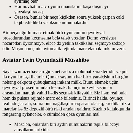
ayırmaq olar.
Hər növbəti mərc oyunu nüanslarını başa düşməyi
yaxşılaşdıracaq.
Əsasən, bunlar bir neçə kiçikdən sonra yüksək çarpan cəld
təqib edildikdə və əksinə nümunələrdir.
Bir neçə uğurlu mərc etmək ötrü oyunçunun qeydiyyat
prosedurundan keçməsinə belə tələb yoxdur. Demo versiyası
nəzarətləri öyrənməyə, eləcə də yetkin taktikaları seçməyə sədəqə
edir. Maşın həmçinin avtomatik rejimdə mərc eləmək imkanı verir.
Aviator 1win Oyundaxili Müsahibə
Sayt 1win-azerbaycan-giris net sadəcə məlumat xarakterlidir və pul
ilə oyunlar təşkil etmir. Qumar saytının hər bir ziyarətçisinin bu gün
nəhəng cekpotu çubuqlamaq imkanı mülk. Bunu eləmək üçün
qeydiyyat prosedurundan keçmək, həmçinin xeyli seçimlər
arasından maraqlı vahid hədis seçmək kifayətdir. Siz həm real pula,
həm də pulsuz rejimdə mərc edə bilərsiniz. Birinci halda, oyunçu
real uduşlar alır, sonra onu nağdlaşdırmaq asan olacaq, kreditlər üzrə
mərclər isə öz depoziti ötrü riski aradan qaldırır. Kazino kataloqunda
rəngarəng əyləncələr, o cümlədən qəza oyunları mal.
Məsələn, onlardan biri aydın nümunələrin tapıla biləcəyi
əmsalların tarixidir.