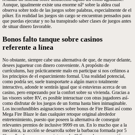
Aunque, igualmente existe una enorme nâº sobre la aldea cual
observa sobre todo de las juegos sobre palabras, especialmente de el
póker. En realidad las juegos sin cargo se encuentran pensados para
que puedas ejecutar y no ha transpirado saber clases de juegos antes
de situar dinero favorable.
Bonos falto tanque sobre casinos
referente a línea
No obstante, siempre cabe una alternativa de que, de mayor delante,
desees juguetear con dinero conveniente. A propósito de
currículums, hay prácticamente malo en participar si nos ceñimos a
los principios de el esparcimiento formal. Una realidad potencial,
como podrí­a ser, suele transportarte a algún marco totalmente
interactivo, adonde te sentirás igual que si estuvieras acerca de un
casino, pero empezando por la confort sobre su vivienda. Gracias a
las visores sobre RV, es posible interactuar con otras jugadores así­
como disfrutar de los juegos de un forma hasta bien inimaginable.
Los inconfundibles asignaciones sobre bonus de Fire Blast así­ como
Mega Fire Blaze le dan cualquier retoque original alrededor
entretenimiento, puesto que poseen la alternativa de conseguir
relevantes premios de inclusive 9999 en un. En lo mucho que a la
mecánica, la acción se desarrolla sobre la barbacoa formada por 5