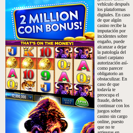
vehículo después
los plataformas
digitales. En caso
de que algún
casino recibe la
imputación por
incidentes sobre
engaño, puede
alcanzar a dejar
la patologí­a del
túnel carpiano
autorización así­
como parecer
obligatorio an
obstaculizar. En
caso de que
todavía te
preocupa el
fraude, debes
continuar con los
juegos sobre
casino sin cargo
online, puesto
que no te
arriesgas en