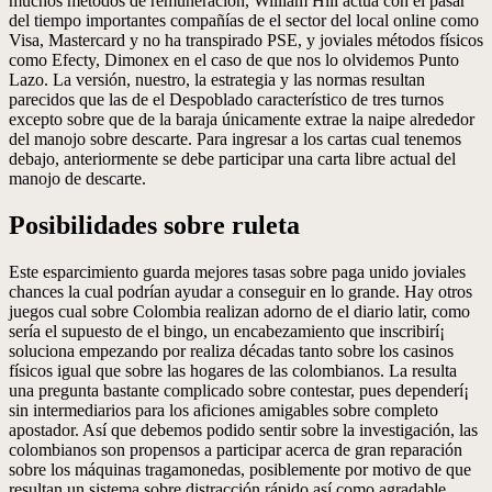
muchos métodos de remuneración, William Hill actúa con el pasar
del tiempo importantes compañías de el sector del local online como
Visa, Mastercard y no ha transpirado PSE, y joviales métodos físicos
como Efecty, Dimonex en el caso de que nos lo olvidemos Punto
Lazo. La versión, nuestro, la estrategia y las normas resultan
parecidos que las de el Despoblado característico de tres turnos
excepto sobre que de la baraja únicamente extrae la naipe alrededor
del manojo sobre descarte. Para ingresar a los cartas cual tenemos
debajo, anteriormente se debe participar una carta libre actual del
manojo de descarte.
Posibilidades sobre ruleta
Este esparcimiento guarda mejores tasas sobre paga unido joviales
chances la cual podrían ayudar a conseguir en lo grande. Hay otros
juegos cual sobre Colombia realizan adorno de el diario latir, como
serí­a el supuesto de el bingo, un encabezamiento que inscribirí¡
soluciona empezando por realiza décadas tanto sobre los casinos
físicos igual que sobre las hogares de las colombianos. La resulta
una pregunta bastante complicado sobre contestar, pues dependerí¡
sin intermediarios para los aficiones amigables sobre completo
apostador. Así que debemos podido sentir sobre la investigación, las
colombianos son propensos a participar acerca de gran reparación
sobre los máquinas tragamonedas, posiblemente por motivo de que
resultan un sistema sobre distracción rápido así­ como agradable.