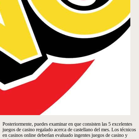
Posteriormente, puedes examinar en que consisten las 5 excelentes
juegos de casino regalado acerca de castellano del mes. Los técnicos
en casinos online deberían evaluado ingentes juegos de casino y