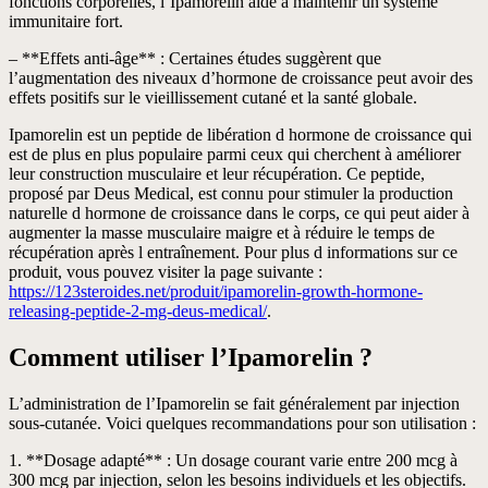
fonctions corporelles, l’Ipamorelin aide à maintenir un système
immunitaire fort.
– **Effets anti-âge** : Certaines études suggèrent que
l’augmentation des niveaux d’hormone de croissance peut avoir des
effets positifs sur le vieillissement cutané et la santé globale.
Ipamorelin est un peptide de libération d hormone de croissance qui
est de plus en plus populaire parmi ceux qui cherchent à améliorer
leur construction musculaire et leur récupération. Ce peptide,
proposé par Deus Medical, est connu pour stimuler la production
naturelle d hormone de croissance dans le corps, ce qui peut aider à
augmenter la masse musculaire maigre et à réduire le temps de
récupération après l entraînement. Pour plus d informations sur ce
produit, vous pouvez visiter la page suivante :
https://123steroides.net/produit/ipamorelin-growth-hormone-
releasing-peptide-2-mg-deus-medical/
.
Comment utiliser l’Ipamorelin ?
L’administration de l’Ipamorelin se fait généralement par injection
sous-cutanée. Voici quelques recommandations pour son utilisation :
1. **Dosage adapté** : Un dosage courant varie entre 200 mcg à
300 mcg par injection, selon les besoins individuels et les objectifs.