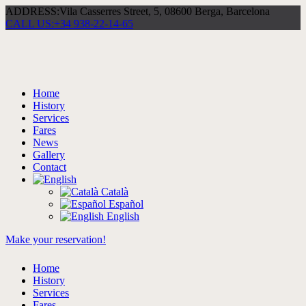
ADDRESS:
Vila Casserres Street, 5, 08600 Berga, Barcelona
CALL US:
+34 938-22-14-65
Home
History
Services
Fares
News
Gallery
Contact
Català
Español
English
Make your reservation!
Home
History
Services
Fares