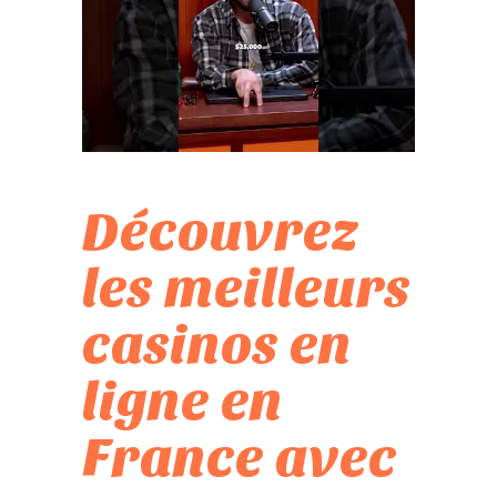
Découvrez
les meilleurs
casinos en
ligne en
France avec