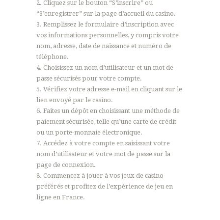
2. Cliquez sur le bouton “S’inscrire” ou
“S’enregistrer” sur la page d’accueil du casino.
3. Remplissez le formulaire d’inscription avec
vos informations personnelles, y compris votre
nom, adresse, date de naissance et numéro de
téléphone.
4. Choisissez un nom d’utilisateur et un mot de
passe sécurisés pour votre compte.
5. Vérifiez votre adresse e-mail en cliquant sur le
lien envoyé par le casino.
6. Faites un dépôt en choisissant une méthode de
paiement sécurisée, telle qu’une carte de crédit
ou un porte-monnaie électronique.
7. Accédez à votre compte en saisissant votre
nom d’utilisateur et votre mot de passe sur la
page de connexion.
8. Commencez à jouer à vos jeux de casino
préférés et profitez de l’expérience de jeu en
ligne en France.