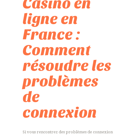
Casino en
ligne en
France :
Comment
résoudre les
problèmes
de
connexion
Si vous rencontrez des problèmes de connexion