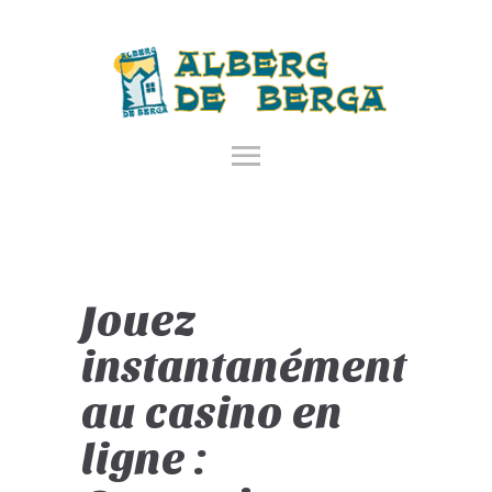
HOME
HISTORY
SERVICES
FARES
NEWS
GALLERY
CONTACT
Jouez
instantanément
au casino en
ligne :