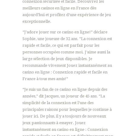
connexion sécurisée et facile. Découvrez les
meilleurs casinos en ligne en France dès
aujourd’hui et profitez d’une expérience de jeu
exceptionnelle.
“J’adore jouer sur ce casino en ligne!” déclare
Sophie, une joueuse de 32 ans. “La connexion est
rapide et facile, ce qui est parfait pour les
personnes occupées comme moi. J’aime aussi la
large sélection de jeux disponibles. Je
recommande vivement Jouez instantanément au
casino en ligne : Connexion rapide et facile en
France à tous mes amis!”
“Je suis un fan de ce casino en ligne depuis des
années,” dit Jacques, un joueur de 45 ans. “La
simplicité de la connexion est l’une des
principales raisons pour lesquelles je continue à
jouer ici. De plus, il y a toujours de nouveaux
jeux passionnants à essayer. Jouez
instantanément au casino en ligne : Connexion