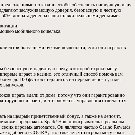
и предложениями по казино, чтобы обеспечить наилучшую игру.
предлагают заслуживающую доверия, безопасную и честную
о 50% возврата денег за ваши ставки реальными деньгами.
авигации.
омощью мобильного кошелька.
 клиентов бонусными очками лояльности, если они играют в
ем безопасную и надежную среду, в которой игроки могут
о впервые играет в казино, это отличный способ помочь вам
 бонус до 100 фунтов стерлингов на первый депозит, и мы
х выпусков.
оков играть вдали от дома, потому что они гарантированно
которую вы играете, и что элементы управления отличаются.
ть на щедрый приветственный бонус, а также на депозит.
ые может предложить Spark! Наш проигрыватель в реальном
 своих игровых автоматов. Он является частью Casino Rewards
акже одобрено eCOGRA, что означает, что игроки могут быть