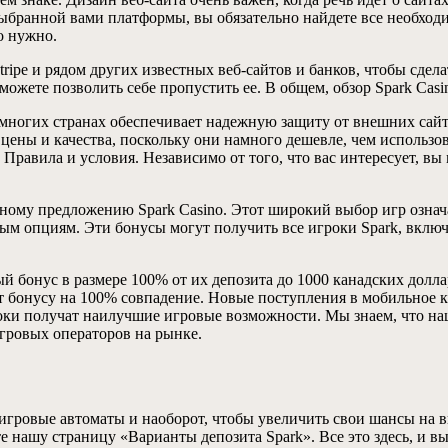
ыбранной вами платформы, вы обязательно найдете все необходи
о нужно.
ripe и рядом других известных веб-сайтов и банков, чтобы сдел
ожете позволить себе пропустить ее. В общем, обзор Spark Casin
о многих странах обеспечивает надежную защиту от внешних сайт
ены и качества, поскольку они намного дешевле, чем использова
Правила и условия. Независимо от того, что вас интересует, вы
ному предложению Spark Casino. Этот широкий выбор игр означа
ым опциям. Эти бонусы могут получить все игроки Spark, включ
 бонус в размере 100% от их депозита до 1000 канадских долла
ет бонусу на 100% совпадение. Новые поступления в мобильное 
оки получат наилучшие игровые возможности. Мы знаем, что наш
гровых операторов на рынке.
игровые автоматы и наоборот, чтобы увеличить свои шансы на
те нашу страницу «Варианты депозита Spark». Все это здесь, и 