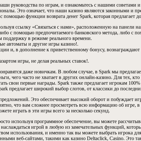
наши руководства по играм, и ознакомьтесь с нашими советами 
сионалы. Это означает, что наши казино являются законными и 
 с помощью функции возврата денег Spark, которая предлагает д
ользуя ссылку «Связаться с нами», расположенную на панели н
 либо с помощью предпочитаемого банковского метода, либо с п
ам поддержку в режиме реального времени.
вые автоматы и другие игры казино!.
ции и, в дополнение к приветственному бонусу, вознаграждают
зартом игры, не делая реальных ставок!.
понравятся даже новичкам. В любом случае, в Spark мы предлага
ьги, чего часто не хватает в других онлайн-казино. Для тех, кт
отать свои первые награды. Spark также предлагает игрокам 100%
park предлагает широкий выбор слотов, от классики до последни
 предложений. Это обеспечивает высокий оборот и побуждает игр
ятно, что вам сложнее просмотреть всю информацию об игре, в 
жете играть в эти игры всего за несколько секунд.
осто используя программное обеспечение, вы можете рассчитыва
е наслаждаться игрой в любую из замечательных функций, котор
вом использования, и именно так вы можете выбрать игрока для
ными веб-сайтами, такими как казино Deltaclick, Casino. Это т