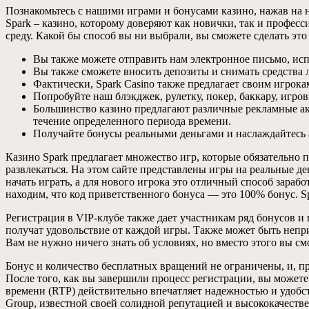
Познакомьтесь с нашими играми и бонусами казино, нажав на 
Spark – казино, которому доверяют как новички, так и профес
среду. Какой бы способ вы ни выбрали, вы сможете сделать это
Вы также можете отправить нам электронное письмо, исп
Вы также сможете вносить депозиты и снимать средства
Фактически, Spark Casino также предлагает своим игрок
Попробуйте наш блэкджек, рулетку, покер, баккару, игро
Большинство казино предлагают различные рекламные ак
течение определенного периода времени.
Получайте бонусы реальными деньгами и наслаждайтесь а
Казино Spark предлагает множество игр, которые обязательно 
развлекаться. На этом сайте представлены игры на реальные ден
начать играть, а для нового игрока это отличный способ зараб
находим, что код приветственного бонуса — это 100% бонус. S
Регистрация в VIP-клубе также дает участникам ряд бонусов и
получат удовольствие от каждой игры. Также может быть непри
Вам не нужно ничего знать об условиях, но вместо этого вы смо
Бонус и количество бесплатных вращений не ограничены, и, пр
После того, как вы завершили процесс регистрации, вы может
времени (RTP) действительно впечатляет надежностью и удобст
Group, известной своей солидной репутацией и высококачествен