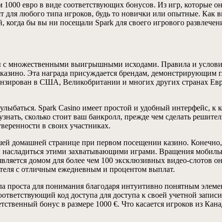
м 1000 евро в виде соответствующих бонусов. Из игр, которые о
ят для любого типа игроков, будь то новички или опытные. Как 
, когда бы вы ни посещали Spark для своего игрового развлечен
гры с множественными выигрышными исходами. Правила и услови
казино. Эта награда присуждается брендам, демонстрирующим г
ензирован в США, Великобритании и многих других странах Евр
и улыбаться. Spark Casino имеет простой и удобный интерфейс, 
узнать, сколько стоит ваш банкролл, прежде чем сделать решите
уверенности в своих участниках.
й домашней странице при первом посещении казино. Конечно, в
бы насладиться этими захватывающими играми. Вращения мобиль
вляется домом для более чем 100 эксклюзивных видео-слотов онл
ателя с отличным ежедневным и процентом выплат.
ла проста для понимания благодаря интуитивно понятным элемен
оответствующий код доступа для доступа к своей учетной записи.
ственный бонус в размере 1000 €. Что касается игроков из Канад