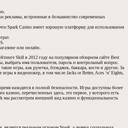
ию.
щики рекламы, встроенные в большинство современных
 что Spark Casino имеет хорошую платформу для использования
трат.
S.
агазине или онлайн.
йтинге Skill в 2012 году на популярном обзорном сайте Best
ты, выбрать имя пользователя, пароль и контрольный вопрос.
акие игры, как рулетка, блэкджек, баккара, кости и другие. За
ы в видеопокер, в том числе Jacks or Better, Aces ‘n’ Eights,
время находятся в полной безопасности. Игры доступны более
х казино, перечисленных здесь, это первое, у которого есть
rk мы рассмотрим внешний вид казино и функциональность
, является реальным игроком Spark, а значки социальных