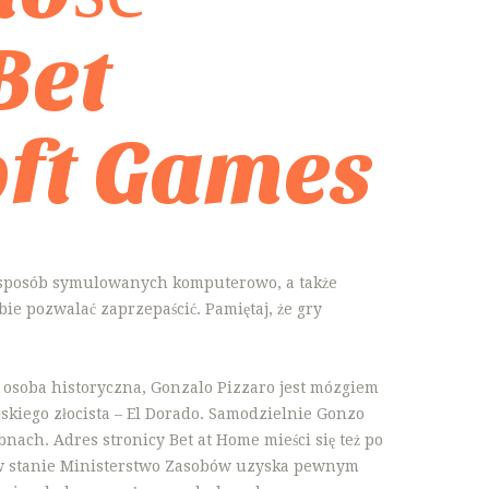
Bet
oft Games
y sposób symulowanych komputerowo, a także
ie pozwalać zaprzepaścić. Pamiętaj, że gry
osoba historyczna, Gonzalo Pizzaro jest mózgiem
skiego złocista – El Dorado. Samodzielnie Gonzo
ach. Adres stronicy Bet at Home mieści się też po
st w stanie Ministerstwo Zasobów uzyska pewnym