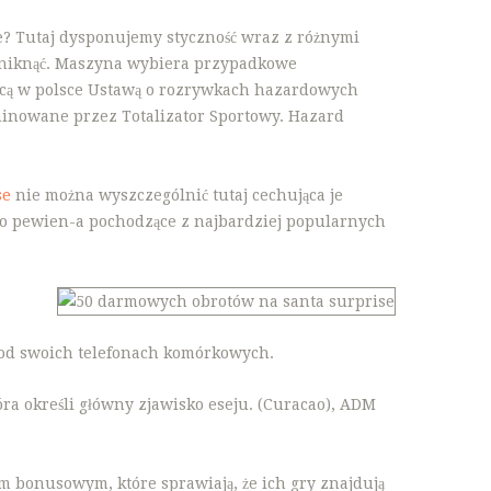
ie? Tutaj dysponujemy styczność wraz z różnymi
zeniknąć. Maszyna wybiera przypadkowe
jącą w polsce Ustawą o rozrywkach hazardowych
minowane przez Totalizator Sportowy. Hazard
se
nie można wyszczególnić tutaj cechująca je
Owo pewien-a pochodzące z najbardziej popularnych
pod swoich telefonach komórkowych.
óra określi główny zjawisko eseju. (Curacao), ADM
m bonusowym, które sprawiają, że ich gry znajdują