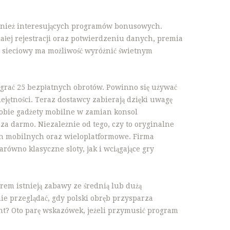
ównież interesujących programów bonusowych.
łej rejestracji oraz potwierdzeniu danych, premia
 sieciowy ma możliwość wyróżnić świetnym
grać 25 bezpłatnych obrotów. Powinno się używać
ejętności. Teraz dostawcy zabierają dzięki uwagę
obie gadżety mobilne w zamian konsol
 darmo. Niezależnie od tego, czy to oryginalne
ach mobilnych oraz wieloplatformowe. Firma
ówno klasyczne sloty, jak i wciągające gry
rem istnieją zabawy ze średnią lub dużą
e przeglądać, gdy polski obręb przysparza
nt? Oto parę wskazówek, jeżeli przymusić program