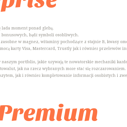
ię lada moment ponad glebą.
ji bonusowych, bądź symboli osobliwych.
zasobne w magnez, witaminy pochodzące z stajnie B, kwasy omeg
mocą karty Visa, Mastercard, Trustly jak i również przelewów i
w naszym portfolio, jakie używają te nowatorskie mechaniki każd
towalut, jak na rzecz wybranych może stać się rozczarowaniem. 
ozytem, jak i również kompletowanie informacji osobistych i zwe
 Premium