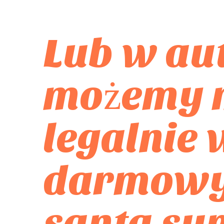
Lub w au
możemy m
legalnie 
darmowy
santa su