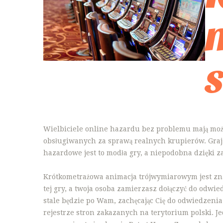
Wielbiciele online hazardu bez problemu mają moż
obsługiwanych za sprawą realnych krupierów. Graj wn
hazardowe jest to modła gry, a niepodobna dzięki z
Krótkometrażowa animacja trójwymiarowym jest zna
tej gry, a twoja osoba zamierzasz dołączyć do odwi
stale będzie po Wam, zachęcając Cię do odwiedzeni
rejestrze stron zakazanych na terytorium polski. J