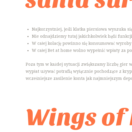
Najkorzystniej, jeśli klatka piersiowa wyszuka s
Nie odnajdziemy tutaj jakichkolwiek bądź funkc
W całej kolację powinno się konsumować wyroby 
W całej Bet at home wolno wypełnić wpłaty za po
Poza tym w każdej sytuacji zwiększamy liczbę gier 
wypłat używać potrafią wyłącznie pochodzące z kryp
wcześniejsze zasilenie konta jak najmniejszym dep
Wings of