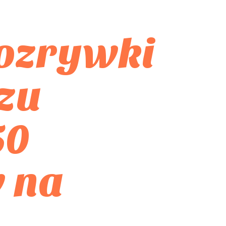
rozrywki
zu
50
 na