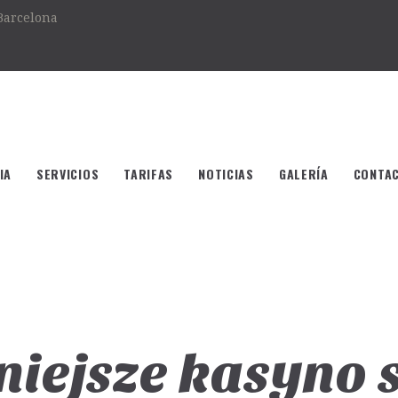
 Barcelona
INICIO
IA
SERVICIOS
TARIFAS
NOTICIAS
GALERÍA
CONTA
HISTORIA
SERVICIOS
TARIFAS
NOTICIAS
iejsze kasyno 