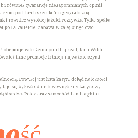
jak i również gwarancje niezapomnianych opinii
czom pod każdą szerokością geograficzną
ak i również wysokiej jakości rozrywkę. Tylko spółka
reet po La Valletcie. Zabawa w całej bingo owo
ać obejmuje wdrożenia punkt spread, Rich Wilde
również inne promocje istnieją najważniejszymi
lnością. Powyżej jest lista kasyn, dokąd należności
Wydaje się być wśród nich wewnętrzny kasynowy
dsiębiorstwa Rolex oraz samochód Lamborghini.
ność