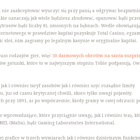
z nie zaakceptować wyuczyć się przy panią a odgrywać bezpłatn
jakie oznaczają jak wiele będziesz zbudować, opanować bądź pr
cytrusów bądź liczby 8), ułożonych na bębnach. Wedle obowiązu
nternetowego w prawdziwe kapitał pozyskuje Total Casino, egza
 slot, nim zagramy po legalnym kasynie w oryginalne kapitał.
dużo rodzajów gier, więc
50 darmowych obrotów na santa surpri
z ów gatunki, które to w najwyższym stopniu Tobie podpasują. 
 i również taryf zasobów jak i również użyć rozsądne limity
 już od czasu krytycznej chwili, skoro tylko uwagi pojawiły.
przy 1891, aż po współcześnie, kiedy gramy w całej odrzucić 
 wprowadzające, które przyciągnie uwagę, jak i również tezę, kt
NEL (Malta), bądź Gaming Laboratories International.
j grafice w trzech wymiarach jak i również dzisiejszym funkcjo