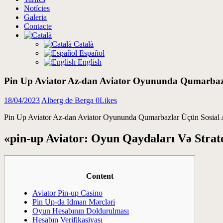
Notícies
Galeria
Contacte
Català
Español
English
Pin Up Aviator Az-dan Aviator Oyununda Qumarbazl
18/04/2023
Alberg de Berga
0
Likes
Pin Up Aviator Az-dan Aviator Oyununda Qumarbazlar Üçün Sosial 
«pin-up Aviator: Oyun Qaydaları Və Strat
Content
Aviator Pin-up Casino
Pin Up-da Idman Mərcləri
Oyun Hesabının Doldurulması
Hesabın Verifikasiyası