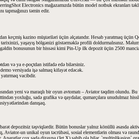
Shot Electronics mağazamızda bütün model notbuk ekranları təklif edir
nı tapmağınızı təmin edir.
yyatdan keçmiş kazino müştəriləri üçün əlçatandır. Hesab yaratmaq üçün 
rixinizi, yaşayış bölgənizi göstərməklə profili doldurmalısınız. Məluma
oş gəldin bonusunun bir hissəsi kimi Pin-Up ilk depozit üçün 2500 manci
ən və ya e-poçtdan istifadə edə bilərsiniz.
demo versiyada işə salmaq kifayət edəcək.
yatırmaq vacibdir.
ından yeni və maraqlı bir oyun avtomatı – Aviator təqdim olundu. Bu vi
əttindən yoxluğu, sadə grafika və qaydalar, qumarçılara unudulmaz hissl
siyyətlərindən danışaq.
rət depozitsiz təşviqlərdir. Bütün bonuslar yalnız könüllü əsasda aktiv
, Aviator-un unikal oyun təcrübəsi, sosial elementlərin olması və raund
 Aparatlar çox sadə dizayna (Jet X) sahib ola bilər, `multiplikasion` qra