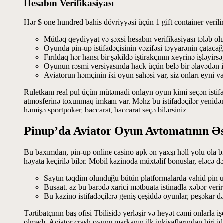
Hesabın Verifikasiyası
Hər $ one hundred bahis dövriyyəsi üçün 1 gift container verilir.
Mütləq qeydiyyat və şəxsi hesabın verifikasiyası tələb ol
Oyunda pin-up istifadəçisinin vəzifəsi təyyarənin çatacağ
Fırıldaq hər hansı bir şəkildə iştirakçının xeyrinə işləyi
Oyunun rəsmi versiyasında hack üçün belə bir əlavədən isti
Aviatorun həmçinin iki oyun sahəsi var, siz onları eyni vax
Rulеtkanı real pul üçün mütəmadi onlayn oyun kimi seçən istifa
atmosferinə toxunmaq imkanı var. Məhz bu istifadəçilər yeni
həmişə sportpoker, baccarat, baccarat seçə bilərsiniz.
Pinup’da Aviator Oyun Avtomatının Əs
Bu baxımdan, pin-up online casino apk ən yaxşı həll yolu ola 
həyata keçirilə bilər. Mobil kazinoda müxtəlif bonuslar, eləcə
Saytın təqdim olunduğu bütün platformalarda vahid pin up
Busaat. az bu barədə xarici mətbuata istinadla xəbər verir
Bu kazino istifadəçilərə geniş çeşiddə oyunlar, peşəkar dəst
Tərtibatçının baş ofisi Tbilisidə yerləşir və heyət cəmi onlarla
olmadı. Aviator crash oyunu markanın ilk inkişaflarından biri i