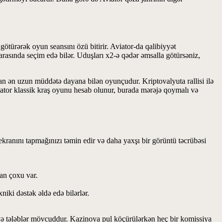
türərək oyun seansını özü bitirir. Aviator-da qalibiyyət
arasında seçim edə bilər. Uduşları x2-ə qədər əmsalla götürsəniz,
dan ən uzun müddətə dayana bilən oyunçudur. Kriptovalyuta rallisi ilə
viator klassik kraş oyunu hesab olunur, burada mərəjə qoymalı və
kranını tapmağınızı təmin edir və daha yaxşı bir görüntü təcrübəsi
an çoxu var.
iki dəstək əldə edə bilərlər.
 və tələblər mövcuddur. Kazinoya pul köçürülərkən heç bir komissiya