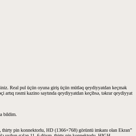
ərsiniz. Real pul üçün oyuna giriş üçün mütləq qeydiyyatdan keçmək
əçi artıq rəsmi kazino saytında qeydiyyatdan keçibsə, təkrar qeydiyyat
a bildim.
, thirty pin konnektorlu, HD (1366×768) görüntü imkanı olan Ekran”
lə uyğun gələn 11. 6 düym, thirty pin konnektorlu, HIGH