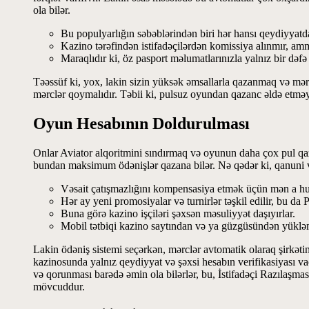
ola bilər.
Bu populyarlığın səbəblərindən biri hər hansı qeydiyyatd
Kazino tərəfindən istifadəçilərdən komissiya alınmır, amma
Maraqlıdır ki, öz pasport məlumatlarınızla yalnız bir 
Təəssüf ki, yox, lakin sizin yüksək əmsallarla qazanmaq və mər
mərclər qoymalıdır. Təbii ki, pulsuz oyundan qazanc əldə etmə
Oyun Hesabının Doldurulması
Onlar Aviator alqoritmini sındırmaq və oyunun daha çox pul qa
bundan maksimum ödənişlər qazana bilər. Nə qədər ki, qanuni v
Vəsait çatışmazlığını kompensasiya etmək üçün mən a hu
Hər ay yeni promosiyalar və turnirlər təşkil edilir, bu da
Buna görə kazino işçiləri şəxsən məsuliyyət daşıyırlar.
Mobil tətbiqi kazino saytından və ya güzgüsündən yüklə
Lakin ödəniş sistemi seçərkən, mərclər avtomatik olaraq şirkətin
kazinosunda yalnız qeydiyyat və şəxsi hesabın verifikasiyası va
və qorunması barədə əmin ola bilərlər, bu, İstifadəçi Razılaşmas
mövcuddur.