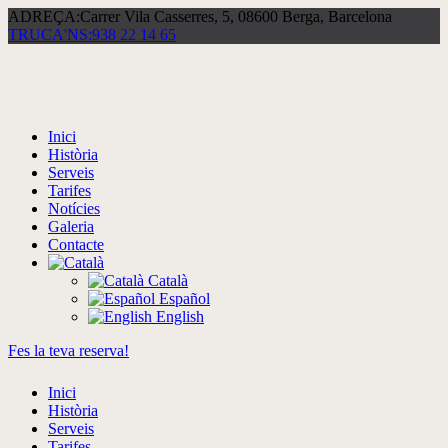
ADREÇA:
Carrer Vila Casserres, 5, 08600 Berga, Barcelona
TRUCA'NS:
938 22 14 65
Inici
Història
Serveis
Tarifes
Notícies
Galeria
Contacte
Català
Español
English
Fes la teva reserva!
Inici
Història
Serveis
Tarifes