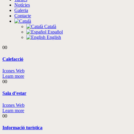
Notícies
Galeria
Contacte
Català
Español
English
00
Calefacció
Icones Web
Learn more
00
Sala d’estar
Icones Web
Learn more
00
Informació turística